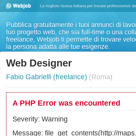
La migliore risorsa italiana per trovare professionisti d
Pubblica gratuitamente i tuoi annunci di lavor
tuo progetto web, che sia full-time o una col
freelance, Webjob ti permette di trovare ve
la persona adatta alle tue esigenze.
Web Designer
Fabio Gabrielli (freelance)
(Roma)
A PHP Error was encountered
Severity: Warning
Message: file_get_contents(http://ma