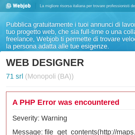
La migliore risorsa italiana per trovare professionisti d
Pubblica gratuitamente i tuoi annunci di lavor
tuo progetto web, che sia full-time o una col
freelance, Webjob ti permette di trovare ve
la persona adatta alle tue esigenze.
WEB DESIGNER
71 srl
(Monopoli (BA))
A PHP Error was encountered
Severity: Warning
Message: file_get_contents(http://ma