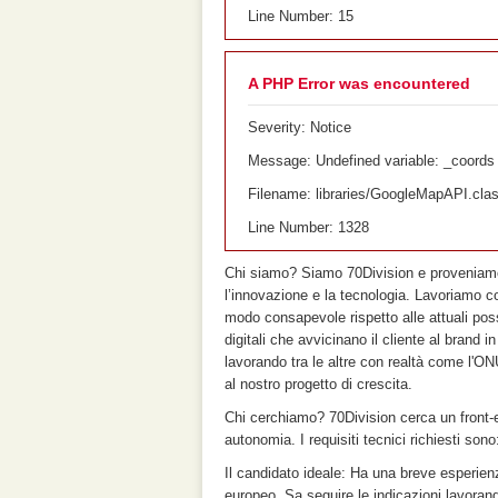
Line Number: 15
A PHP Error was encountered
Severity: Notice
Message: Undefined variable: _coords
Filename: libraries/GoogleMapAPI.cla
Line Number: 1328
Chi siamo? Siamo 70Division e proveniamo 
l’innovazione e la tecnologia. Lavoriamo c
modo consapevole rispetto alle attuali pos
digitali che avvicinano il cliente al brand
lavorando tra le altre con realtà come l'O
al nostro progetto di crescita.
Chi cerchiamo? 70Division cerca un front-e
autonomia. I requisiti tecnici richiesti sono
Il candidato ideale: Ha una breve esperienz
europeo. Sa seguire le indicazioni lavoran